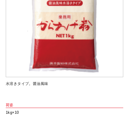
水溶きタイプ。醤油風味
荷姿
1kg×10