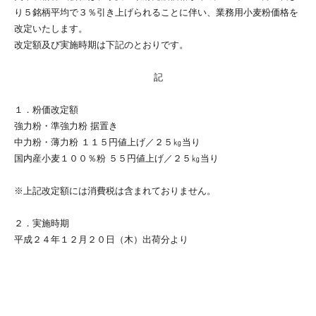
り５銘柄平均で３％引き上げられることに伴い、業務用小麦粉価格を
改定いたします。
改定額及び実施時期は下記のとおりです。
記
１．粉価改定額
強力粉・準強力粉 据置き
中力粉・薄力粉 １１５円値上げ／２５㎏当り
国内産小麦１００％粉 ５５円値上げ／２５㎏当り
※上記改定額には消費税は含まれておりません。
２．実施時期
平成２４年１２月２０日（木）出荷分より