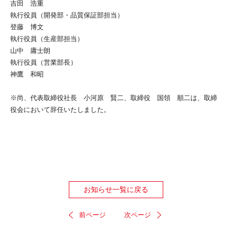
吉田 浩重
執行役員（開発部・品質保証部担当）
登藤 博文
執行役員（生産部担当）
山中 庸士朗
執行役員（営業部長）
神鷹 和昭
※尚、代表取締役社長 小河原 賢二、取締役 国領 順二は、取締
役会において辞任いたしました。
お知らせ一覧に戻る
前ページ
次ページ