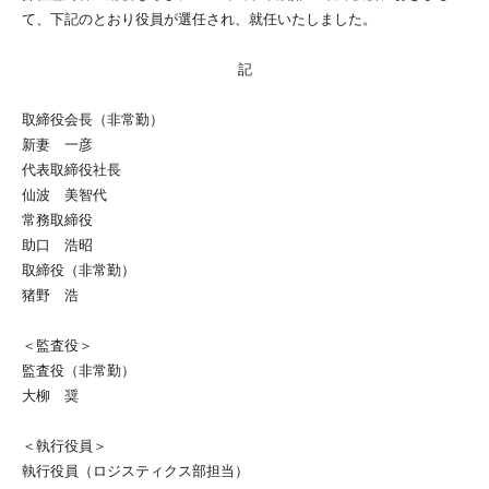
て、下記のとおり役員が選任され、就任いたしました。
記
取締役会長（非常勤）
新妻 一彦
代表取締役社長
仙波 美智代
常務取締役
助口 浩昭
取締役（非常勤）
猪野 浩
＜監査役＞
監査役（非常勤）
大柳 奨
＜執行役員＞
執行役員（ロジスティクス部担当）