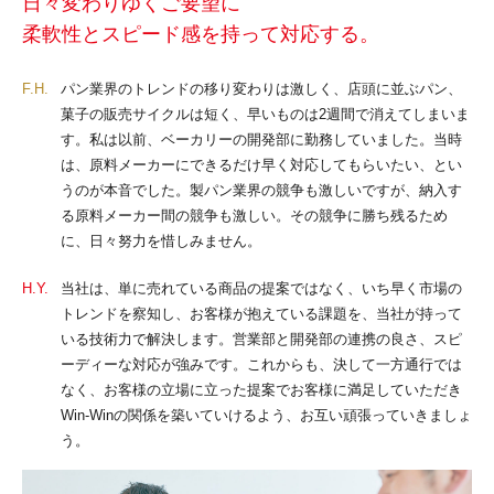
日々変わりゆくご要望に
柔軟性とスピード感を持って対応する。
F.H.
パン業界のトレンドの移り変わりは激しく、店頭に並ぶパン、
菓子の販売サイクルは短く、早いものは2週間で消えてしまいま
す。私は以前、ベーカリーの開発部に勤務していました。当時
は、原料メーカーにできるだけ早く対応してもらいたい、とい
うのが本音でした。製パン業界の競争も激しいですが、納入す
る原料メーカー間の競争も激しい。その競争に勝ち残るため
に、日々努力を惜しみません。
H.Y.
当社は、単に売れている商品の提案ではなく、いち早く市場の
トレンドを察知し、お客様が抱えている課題を、当社が持って
いる技術力で解決します。営業部と開発部の連携の良さ、スピ
ーディーな対応が強みです。これからも、決して一方通行では
なく、お客様の立場に立った提案でお客様に満足していただき
Win‐Winの関係を築いていけるよう、お互い頑張っていきましょ
う。