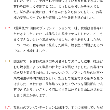
ました。そして、それぞれを特徴づけている共有化できない原
材料を効率よく添加するには、どうしたら良いかを考えまし
た。試作品の試食には、H.Y.さんにも立ち会ってもらい、お客
様の要望に沿っているか確認しながら改良を進めました。
H.Y.
1週間後の1回目のプレゼンテーションで、味、食感は合格をい
ただきました。ただ、試作品をお客様でテストしたところ、う
まくできないという連絡がありました。少々あせりましたが、
一つ一つの工程を冷静に見直した結果、焼き型に問題があるの
では、と推論しました。
F.H.
開発部で、お客様の焼き型をお借りして試作した結果、推論ど
おり焼き型によって製品の仕上がりが異なりました。お客様の
焼き型を変えるわけにはいかないので、マフィン生地の比重や
焼成温度や時間の検討を行い、安定して製造できる条件を見つ
けました。当社には、長年培ってきたノウハウを開発部内で共
有できており、いざという時に担当者以外でも自由に意見を出
し合う風土があります。
H.Y.
改良品のプレゼンテーションは好評で、すぐに採用していただ