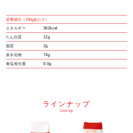
栄養成分（100gあたり）
エネルギー
362kcal
たん白質
12g
脂質
2g
炭水化物
74g
食塩相当量
0.0g
ラインナップ
Line up