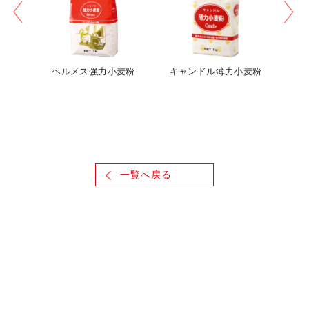
い
ヘルメス強力小麦粉
キャンドル薄力小麦粉
ラ・
ティ
一覧へ戻る